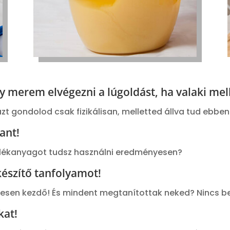
y merem elvégezni a lúgoldást, ha valaki mell
zt gondolod csak fizikálisan, melletted állva tud ebbe
ant!
alékanyagot tudsz használni eredményesen?
észítő tanfolyamot!
ljesen kezdő! És mindent megtanítottak neked? Nincs 
kat!