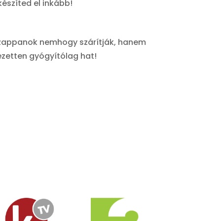
észíted el inkább!
t szappanok nemhogy szárítják, hanem
ezetten gyógyítólag hat!