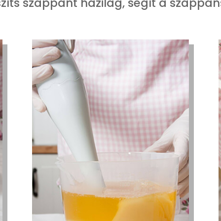
zíts szappant házilag, segít a szappan