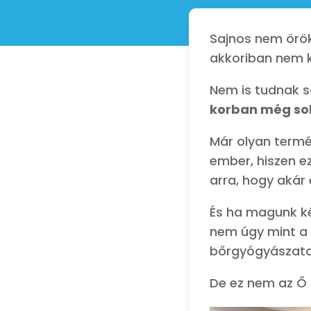
Sajnos nem örö
akkoriban nem k
Nem is tudnak s
korban még so
Már olyan termé
ember, hiszen e
arra, hogy akár
És ha magunk ké
nem úgy mint a 
bőrgyógyászaton
De ez nem az Ő 