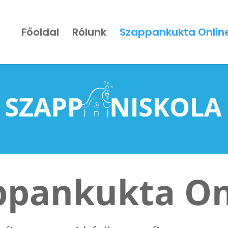
Főoldal
Rólunk
Szappankukta Onlin
ppankukta On