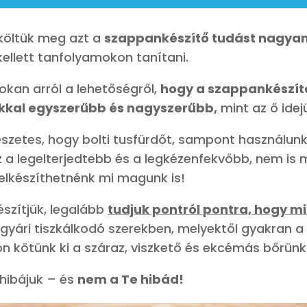
költük meg azt a
szappankészítő tudást nagyan
ellett tanfolyamokon tanítani.
okan arról a lehetőségről,
hogy a szappankészít
kkal egyszerűbb és nagyszerűbb,
mint az ő idej
szetes, hogy bolti tusfürdőt, sampont használunk
z a legelterjedtebb és a legkézenfekvőbb, nem is
 elkészíthetnénk mi magunk is!
szítjük, legalább
tudjuk pontról pontra, hogy mi
gyári tiszkálkodó szerekben, melyektől gyakran a
 kötünk ki a száraz, viszkető és ekcémás bőrünk
hibájuk – és
nem a Te hibád!