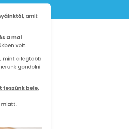
yáinktól
, amit
és a mai
ükben volt.
, mint a legtöbb
 merünk gondolni
t teszünk bele
,
 miatt.