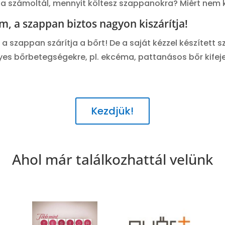
a számoltál, mennyit költesz szappanokra? Miért nem k
 a szappan biztos nagyon kiszárítja!
 a szappan szárítja a bőrt! De a saját kézzel készítet
Egyes bőrbetegségekre, pl. ekcéma, pattanásos bőr kifej
Kezdjük!
Ahol már találkozhattál velünk