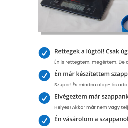

Rettegek a lúgtól! Csak úg
Én is rettegtem, megértem. De a

Én már készítettem szapp
Szuper! És minden alap- és ad

Elvégeztem már szappank
Helyes! Akkor már nem vagy te

Én vásárolom a szappano