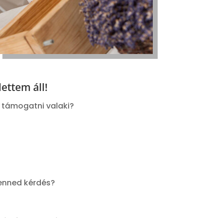
ettem áll!
n támogatni valaki?
benned kérdés?