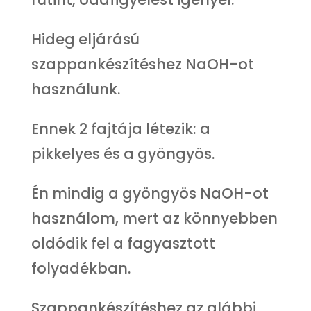
Hideg eljárású
szappankészítéshez NaOH-ot
használunk.
Ennek 2 fajtája létezik: a
pikkelyes és a gyöngyös.
Én mindig a gyöngyös NaOH-ot
használom, mert az könnyebben
oldódik fel a fagyasztott
folyadékban.
Szappankészítéshez az alábbi