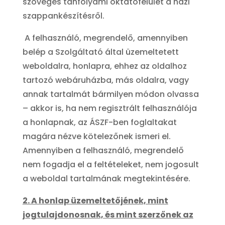
szöveges tanfolyami oktatófelület a házi
szappankészítésről.
A felhasználó, megrendelő, amennyiben
belép a Szolgáltató által üzemeltetett
weboldalra, honlapra, ehhez az oldalhoz
tartozó webáruházba, más oldalra, vagy
annak tartalmát bármilyen módon olvassa
– akkor is, ha nem regisztrált felhasználója
a honlapnak, az ÁSZF-ben foglaltakat
magára nézve kötelezőnek ismeri el.
Amennyiben a felhasználó, megrendelő
nem fogadja el a feltételeket, nem jogosult
a weboldal tartalmának megtekintésére.
2. A honlap üzemeltetőjének, mint
jogtulajdonosnak, és mint szerzőnek az