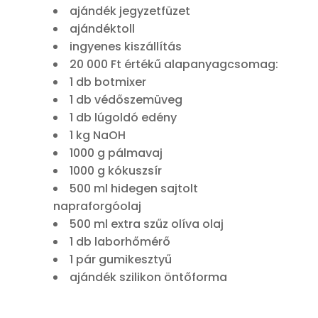
ajándék jegyzetfüzet
ajándéktoll
ingyenes kiszállítás
20 000 Ft értékű alapanyagcsomag:
1 db botmixer
1 db védőszemüveg
1 db lúgoldó edény
1 kg NaOH
1000 g pálmavaj
1000 g kókuszsír
500 ml hidegen sajtolt
napraforgóolaj
500 ml extra szűz olíva olaj
1 db laborhőmérő
1 pár gumikesztyű
ajándék szilikon öntőforma