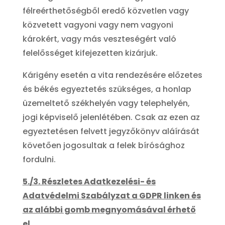
félreérthetőségből eredő közvetlen vagy
közvetett vagyoni vagy nem vagyoni
károkért, vagy más veszteségért való
felelősséget kifejezetten kizárjuk.
Kárigény esetén a vita rendezésére előzetes
és békés egyeztetés szükséges, a honlap
üzemeltető székhelyén vagy telephelyén,
jogi képviselő jelenlétében. Csak az ezen az
egyeztetésen felvett jegyzőkönyv aláírását
követően jogosultak a felek bírósághoz
fordulni.
5./3. Részletes Adatkezelési- és
Adatvédelmi Szabályzat a GDPR linken és
az alábbi gomb megnyomásával érhető
el