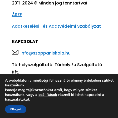
2011-2024 © Minden jog fenntartva!
ÁSZF
Adatkezelési- és Adatvédelmi Szabályzat
KAPCSOLAT
info@szappaniskola.hu
Tárhelyszolgáltató:
Tárhely.Eu Szolgáltató
Kft.
A weboldalon a minőségi felhasználói élmény érdekében sütiket
használunk.
Ismerje meg tájékoztatónkat arról, hogy milyen sütiket
használunk, vagy a
beállítások
résznél ki lehet kapcsolni a
használatukat.
Elfogad