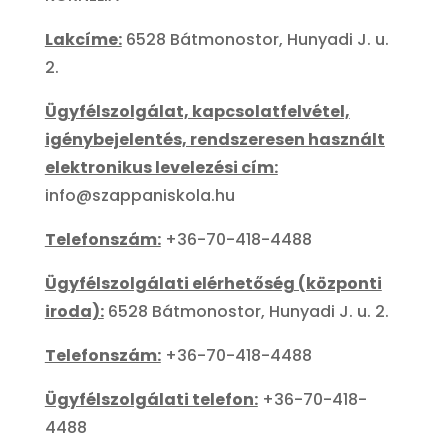
Lakcíme:
6528 Bátmonostor, Hunyadi J. u.
2.
Ügyfélszolgálat, kapcsolatfelvétel,
igénybejelentés, rendszeresen használt
elektronikus levelezési cím:
info@szappaniskola.hu
Telefonszám:
+36-70-418-4488
Ügyfélszolgálati elérhetőség (központi
iroda):
6528 Bátmonostor, Hunyadi J. u. 2.
Telefonszám:
+36-70-418-4488
Ügyfélszolgálati telefon:
+36-70-418-
4488