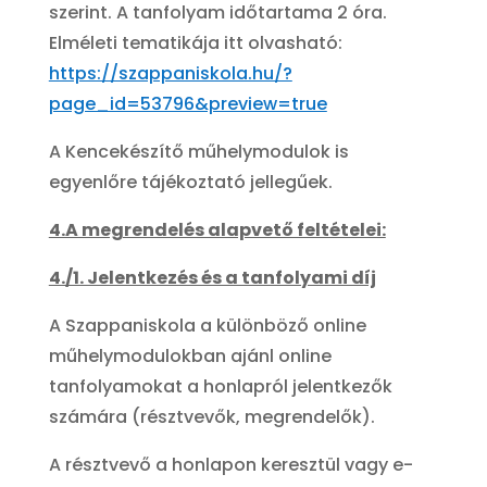
szerint. A tanfolyam időtartama 2 óra.
Elméleti tematikája itt olvasható:
https://szappaniskola.hu/?
page_id=53796&preview=true
A Kencekészítő műhelymodulok is
egyenlőre tájékoztató jellegűek.
4.A megrendelés alapvető feltételei:
4./1. Jelentkezés és a tanfolyami díj
A Szappaniskola a különböző online
műhelymodulokban ajánl online
tanfolyamokat a honlapról jelentkezők
számára (résztvevők, megrendelők).
A résztvevő a honlapon keresztül vagy e-