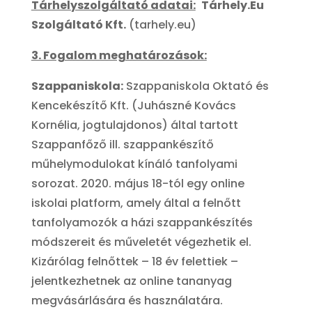
Tárhelyszolgáltató adatai:
Tárhely.Eu
Szolgáltató Kft.
(tarhely.eu)
3. Fogalom meghatározások:
Szappaniskola:
Szappaniskola Oktató és
Kencekészítő Kft. (Juhászné Kovács
Kornélia, jogtulajdonos) által tartott
Szappanfőző ill. szappankészítő
műhelymodulokat kínáló tanfolyami
sorozat. 2020. május 18-tól egy online
iskolai platform, amely által a felnőtt
tanfolyamozók a házi szappankészítés
módszereit és műveletét végezhetik el.
Kizárólag felnőttek – 18 év felettiek –
jelentkezhetnek az online tananyag
megvásárlására és használatára.