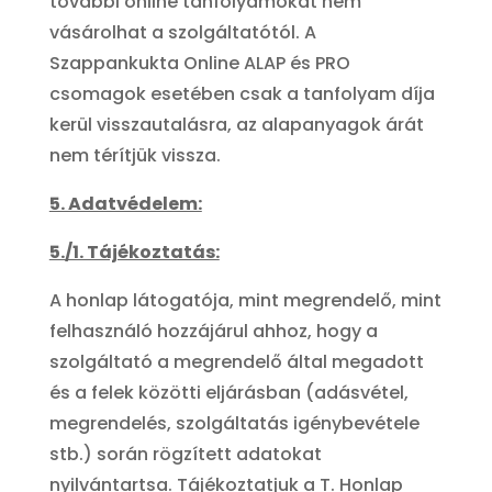
további online tanfolyamokat nem
vásárolhat a szolgáltatótól. A
Szappankukta Online ALAP és PRO
csomagok esetében csak a tanfolyam díja
kerül visszautalásra, az alapanyagok árát
nem térítjük vissza.
5. Adatvédelem:
5./1. Tájékoztatás:
A honlap látogatója, mint megrendelő, mint
felhasználó hozzájárul ahhoz, hogy a
szolgáltató a megrendelő által megadott
és a felek közötti eljárásban (adásvétel,
megrendelés, szolgáltatás igénybevétele
stb.) során rögzített adatokat
nyilvántartsa. Tájékoztatjuk a T. Honlap