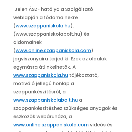
Jelen ÁSZF hatálya a Szolgáltató
weblapján a fődomainekre
(
www.szappaniskola.hu
),
(
www.szappaniskolabolt.hu
) és
aldomainek
(
www.online.szappaniskola.com
)
jogviszonyaira terjed ki. Ezek az oldalak
egymásra átlinkelhetők. A
www.szappaniskola.hu
tájékoztató,
motiváló jellegű honlap a
szappankészítésről, a
www.szappaniskolabolt.hu
a
szappankészítéshez szükséges anyagok és
eszközök webáruháza, a
www.online.szappaniskola.com
videós és