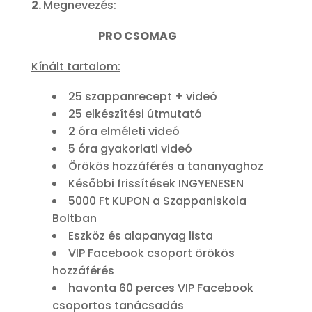
2.
Megnevezés:
PRO CSOMAG
Kínált tartalom:
25 szappanrecept + videó
25 elkészítési útmutató
2 óra elméleti videó
5 óra gyakorlati videó
Örökös hozzáférés a tananyaghoz
Későbbi frissítések INGYENESEN
5000 Ft KUPON a Szappaniskola
Boltban
Eszköz és alapanyag lista
VIP Facebook csoport örökös
hozzáférés
havonta 60 perces VIP Facebook
csoportos tanácsadás