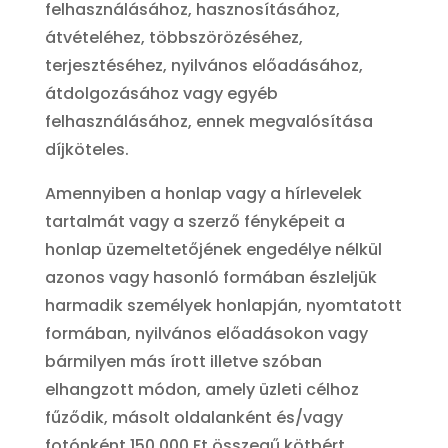
felhasználásához, hasznosításához,
átvételéhez, többszörözéséhez,
terjesztéséhez, nyilvános előadásához,
átdolgozásához vagy egyéb
felhasználásához, ennek megvalósítása
díjköteles.
Amennyiben a honlap vagy a hírlevelek
tartalmát vagy a szerző fényképeit a
honlap üzemeltetőjének engedélye nélkül
azonos vagy hasonló formában észleljük
harmadik személyek honlapján, nyomtatott
formában, nyilvános előadásokon vagy
bármilyen más írott illetve szóban
elhangzott módon, amely üzleti célhoz
fűződik, másolt oldalanként és/vagy
fotónként 150.000 Ft összegű kötbért