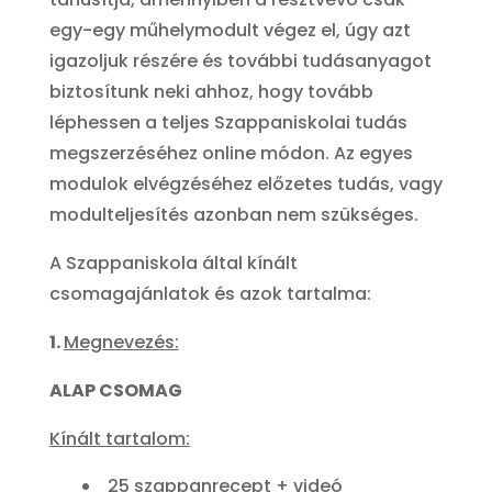
egy-egy műhelymodult végez el, úgy azt
igazoljuk részére és további tudásanyagot
biztosítunk neki ahhoz, hogy tovább
léphessen a teljes Szappaniskolai tudás
megszerzéséhez online módon. Az egyes
modulok elvégzéséhez előzetes tudás, vagy
modulteljesítés azonban nem szükséges.
A Szappaniskola által kínált
csomagajánlatok és azok tartalma:
1.
Megnevezés:
ALAP CSOMAG
Kínált tartalom:
25 szappanrecept + videó