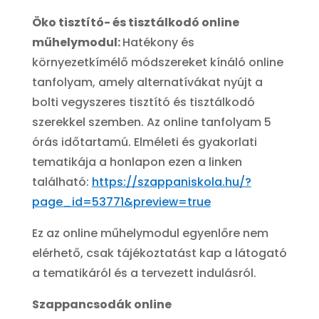
Öko tisztító- és tisztálkodó online
műhelymodul:
Hatékony és
környezetkímélő módszereket kínáló online
tanfolyam, amely alternatívákat nyújt a
bolti vegyszeres tisztító és tisztálkodó
szerekkel szemben. Az online tanfolyam 5
órás időtartamú. Elméleti és gyakorlati
tematikája a honlapon ezen a linken
található:
https://szappaniskola.hu/?
page_id=53771&preview=true
Ez az online műhelymodul egyenlőre nem
elérhető, csak tájékoztatást kap a látogató
a tematikáról és a tervezett indulásról.
Szappancsodák online