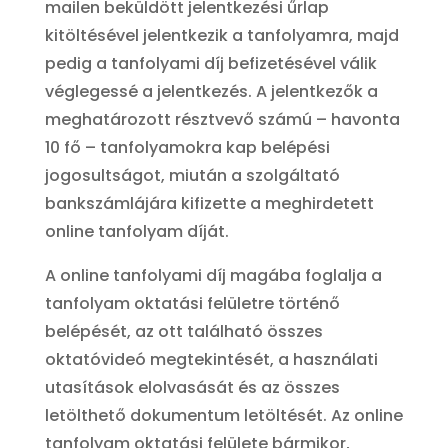
mailen beküldött jelentkezési űrlap
kitöltésével jelentkezik a tanfolyamra, majd
pedig a tanfolyami díj befizetésével válik
véglegessé a jelentkezés. A jelentkezők a
meghatározott résztvevő számú – havonta
10 fő – tanfolyamokra kap belépési
jogosultságot, miután a szolgáltató
bankszámlájára kifizette a meghirdetett
online tanfolyam díját.
A online tanfolyami díj magába foglalja a
tanfolyam oktatási felületre történő
belépését, az ott található összes
oktatóvideó megtekintését, a használati
utasítások elolvasását és az összes
letölthető dokumentum letöltését. Az online
tanfolyam oktatási felülete bármikor,