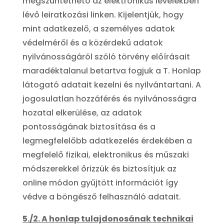
megszüntethető az elektronikus levelekben
lévő leiratkozási linken. Kijelentjük, hogy
mint adatkezelő, a személyes adatok
védelméről és a közérdekű adatok
nyilvánosságáról szóló törvény előírásait
maradéktalanul betartva fogjuk a T. Honlap
látogató adatait kezelni és nyilvántartani. A
jogosulatlan hozzáférés és nyilvánosságra
hozatal elkerülése, az adatok
pontosságának biztosítása és a
legmegfelelőbb adatkezelés érdekében a
megfelelő fizikai, elektronikus és műszaki
módszerekkel őrizzük és biztosítjuk az
online módon gyűjtött információt így
védve a böngésző felhasználó adatait.
5./2. A honlap tulajdonosának technikai