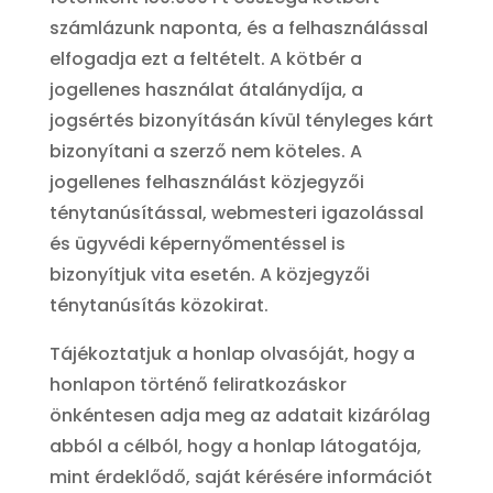
számlázunk naponta, és a felhasználással
elfogadja ezt a feltételt. A kötbér a
jogellenes használat átalánydíja, a
jogsértés bizonyításán kívül tényleges kárt
bizonyítani a szerző nem köteles. A
jogellenes felhasználást közjegyzői
ténytanúsítással, webmesteri igazolással
és ügyvédi képernyőmentéssel is
bizonyítjuk vita esetén. A közjegyzői
ténytanúsítás közokirat.
Tájékoztatjuk a honlap olvasóját, hogy a
honlapon történő feliratkozáskor
önkéntesen adja meg az adatait kizárólag
abból a célból, hogy a honlap látogatója,
mint érdeklődő, saját kérésére információt