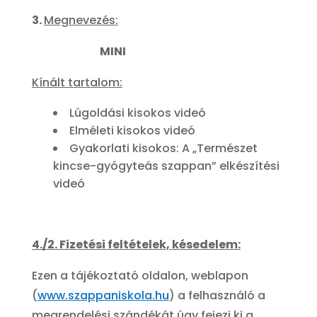
3.
M
egnevezés:
MINI
Kínált tartalom:
Lúgoldási kisokos videó
Elméleti kisokos videó
Gyakorlati kisokos: A „Természet
kincse-gyógyteás szappan” elkészítési
videó
4./2. Fizetési feltételek, késedelem:
Ezen a tájékoztató oldalon, weblapon
(
www.szappaniskola.hu
) a felhasználó a
megrendelési szándékát úgy fejezi ki a