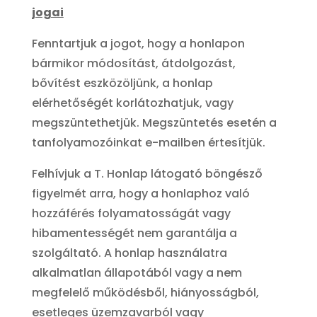
jogai
Fenntartjuk a jogot, hogy a honlapon
bármikor módosítást, átdolgozást,
bővítést eszközöljünk, a honlap
elérhetőségét korlátozhatjuk, vagy
megszüntethetjük. Megszüntetés esetén a
tanfolyamozóinkat e-mailben értesítjük.
Felhívjuk a T. Honlap látogató böngésző
figyelmét arra, hogy a honlaphoz való
hozzáférés folyamatosságát vagy
hibamentességét nem garantálja a
szolgáltató. A honlap használatra
alkalmatlan állapotából vagy a nem
megfelelő működésből, hiányosságból,
esetleges üzemzavarból vagy