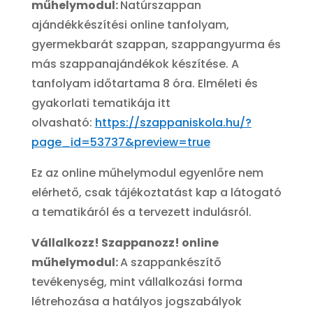
műhelymodul:
Natúrszappan
ajándékkészítési online tanfolyam,
gyermekbarát szappan, szappangyurma és
más szappanajándékok készítése. A
tanfolyam időtartama 8 óra. Elméleti és
gyakorlati tematikája itt
olvasható:
https://szappaniskola.hu/?
page_id=53737&preview=true
Ez az online műhelymodul egyenlőre nem
elérhető, csak tájékoztatást kap a látogató
a tematikáról és a tervezett indulásról.
Vállalkozz! Szappanozz! online
műhelymodul:
A szappankészítő
tevékenység, mint vállalkozási forma
létrehozása a hatályos jogszabályok