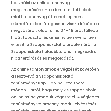
használni az online tananyag
megismerésére. Ha a fent említett okok
miatt a tananyag átmenetileg nem
elérhető, akkor látogasson vissza később a
megvásárolt oldalra; ha 24-48 órát túllépő
hibát tapasztal és amennyiben e-mailben
értesíti a Szappaniskolát a problémáról, a
Szappaniskola haladéktalanul megkezdi a
hiba feltárását és megoldását.
Az online tanfolyamok elvégzését követően
a résztvevő a Szappaniskolától
tanúsítványt kap – online, letölthető
módon – arról, hogy melyik Szappaniskolai
online műhelymodult végezte el. A végleges
tanúsítvány valamennyi modul elvégzését
tanúsítja, amennyiben a résztvevő csak